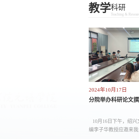
教学
科研
Teaching & Resear
10月17日
2024年10月08日
办科研论文撰写指导讲座
分院李想博士所在团队在《
polymer science》《P
advanced techn
16日下午，绍兴文理学院学报编辑部主
日前，我院纺织服装
论文
华教授应邀来我分院做题为《科研论
纤维与智能纺织品重点
与发表》的学术讲座。分院相关教师
队李想博士通过研究静